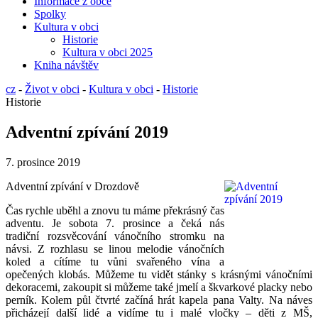
Informace z obce
Spolky
Kultura v obci
Historie
Kultura v obci 2025
Kniha návštěv
cz
-
Život v obci
-
Kultura v obci
-
Historie
Historie
Adventní zpívání 2019
7. prosince 2019
Adventní zpívání v Drozdově
Čas rychle uběhl a znovu tu máme překrásný čas
adventu. Je sobota 7. prosince a čeká nás
tradiční rozsvěcování vánočního stromku na
návsi. Z rozhlasu se linou melodie vánočních
koled a cítíme tu vůni svařeného vína a
opečených klobás. Můžeme tu vidět stánky s krásnými vánočními
dekoracemi, zakoupit si můžeme také jmelí a škvarkové placky nebo
perník. Kolem půl čtvrté začíná hrát kapela pana Valty. Na náves
přicházejí další lidé a vidíme tu i malé vločky – děti z MŠ,