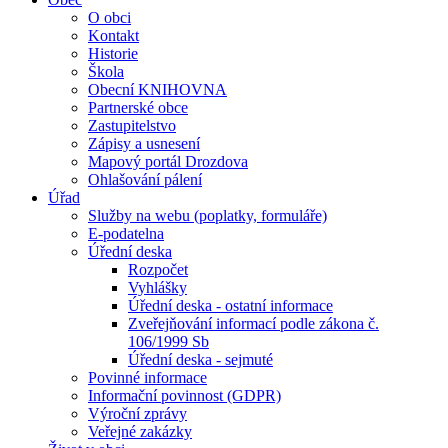
O obci
Kontakt
Historie
Škola
Obecní KNIHOVNA
Partnerské obce
Zastupitelstvo
Zápisy a usnesení
Mapový portál Drozdova
Ohlašování pálení
Úřad
Služby na webu (poplatky, formuláře)
E-podatelna
Úřední deska
Rozpočet
Vyhlášky
Úřední deska - ostatní informace
Zveřejňování informací podle zákona č.
106/1999 Sb
Úřední deska - sejmuté
Povinné informace
Informační povinnost (GDPR)
Výroční zprávy
Veřejné zakázky