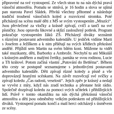
připravené na své vystoupení. Ze všech stran tu na nás dýchá pravá
vánoční atmosféra. Pomalu se stmívá, je 16 hodin a slova se ujímá
pan starosta Pavel Sládek. Přivítá všechny přítomné a následuje
tradiční troubení vánočních koled a rozsvícení stromku. Poté
přicházejí na scénu malé děti z MŠ se svým vystoupením „Mrazíci“.
Jsou převlečené za vločky a krásně zpívají, cvičí a tančí na své
písničky. Jsou opravdu šikovné a sklízí zasloužený potlesk. Program
pokračuje vystoupením žáků ZŠ. Přicházejí diváky seznámit
s různými postavami adventního kalendáře. U jesliček vidíme Marii
s Josefem a Ježíškem a k nim přilétají na svých křídlech překrásní
andělé. Přijíždí sem Martin na svém bílém koni. Můžeme tu vidět
také muzikanty, děti, Barborky a Ambrože. Nechybí tu ani Mikuláš
s krásným andělem a malými čertíky, pantáta se svou rodinou, Lucie
a Tři králové. Potom začíná vlastní „Putování do Betléma“. Během
této cesty se postupně seznamujeme s jednotlivými postavami
adventního kalendáře. Děti zpívají různé koledy a písně a vše
doprovázejí hranými scénkami. Na závěr rozsvěcují své svíčky a
zpívají koledu „Čas radosti, veselosti“. Jejich zpěv je krásný a nedají
se vyvést z míry, když nás zradí technika a přestane hrát rádio.
Společně dozpívají koledu za pomoci svých učitelek i přihlížejících
lidí. Právě v tomto okamžiku na nás dýchá překrásná vánoční
atmosféra a děti jsou odměněny velkým potleskem od přihlížejících
diváků. Vystoupení pomalu končí a malí herci odcházejí s úsměvem
ze scény.