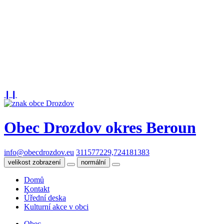
❙❙
Obec Drozdov
okres Beroun
info@obecdrozdov.eu
311577229,724181383
velikost zobrazení
normální
Domů
Kontakt
Úřední deska
Kulturní akce v obci
Obec