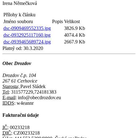
Irena Němečková
Přílohy k článku
Jméno souboru
Popis
Velikost
dsc-0909469552335.jpg
3826.9 Kb
dsc-0932925117160.jpg
4074.4 Kb
dsc-0939465689724.jpg
2667.9 Kb
Platný od:
30.3.2020
Obec Drozdov
Drozdov č.p. 104
267 61 Cerhovice
Starosta:
Pavel Sládek
Tel:
311577229,724181383
E-mail:
info@obecdrozdov.eu
IDDS:
w4eannr
Fakturační údaje
IČ:
00233218
DIČ:
CZ00233218