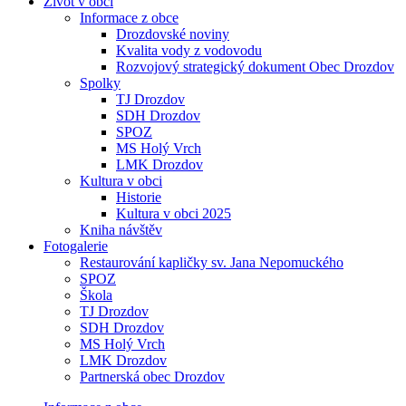
Život v obci
Informace z obce
Drozdovské noviny
Kvalita vody z vodovodu
Rozvojový strategický dokument Obec Drozdov
Spolky
TJ Drozdov
SDH Drozdov
SPOZ
MS Holý Vrch
LMK Drozdov
Kultura v obci
Historie
Kultura v obci 2025
Kniha návštěv
Fotogalerie
Restaurování kapličky sv. Jana Nepomuckého
SPOZ
Škola
TJ Drozdov
SDH Drozdov
MS Holý Vrch
LMK Drozdov
Partnerská obec Drozdov