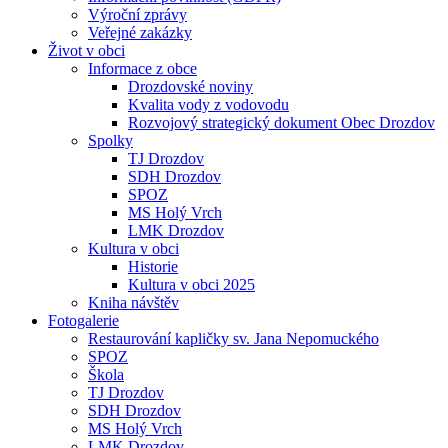
Výroční zprávy
Veřejné zakázky
Život v obci
Informace z obce
Drozdovské noviny
Kvalita vody z vodovodu
Rozvojový strategický dokument Obec Drozdov
Spolky
TJ Drozdov
SDH Drozdov
SPOZ
MS Holý Vrch
LMK Drozdov
Kultura v obci
Historie
Kultura v obci 2025
Kniha návštěv
Fotogalerie
Restaurování kapličky sv. Jana Nepomuckého
SPOZ
Škola
TJ Drozdov
SDH Drozdov
MS Holý Vrch
LMK Drozdov