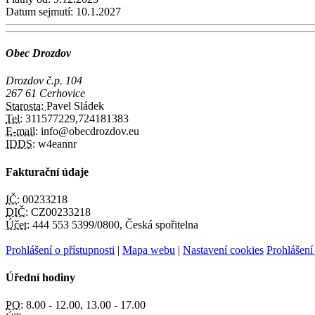
Datum sejmutí:
10.1.2027
Obec Drozdov
Drozdov č.p. 104
267 61 Cerhovice
Starosta:
Pavel Sládek
Tel:
311577229,724181383
E-mail:
info@obecdrozdov.eu
IDDS:
w4eannr
Fakturační údaje
IČ:
00233218
DIČ:
CZ00233218
Účet:
444 553 5399/0800, Česká spořitelna
Prohlášení o přístupnosti
|
Mapa webu
|
Nastavení cookies
Prohlášení
Úřední hodiny
PO:
8.00 - 12.00, 13.00 - 17.00