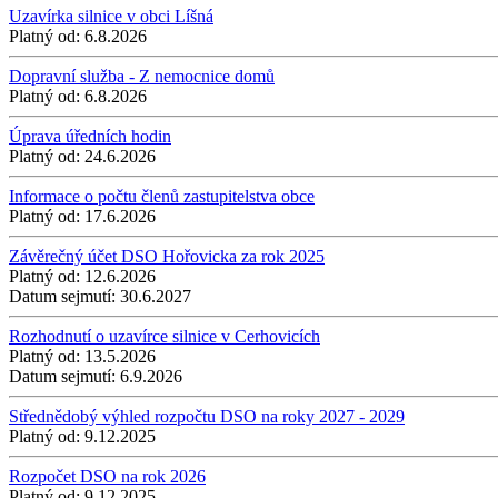
Uzavírka silnice v obci Líšná
Platný od:
6.8.2026
Dopravní služba - Z nemocnice domů
Platný od:
6.8.2026
Úprava úředních hodin
Platný od:
24.6.2026
Informace o počtu členů zastupitelstva obce
Platný od:
17.6.2026
Závěrečný účet DSO Hořovicka za rok 2025
Platný od:
12.6.2026
Datum sejmutí:
30.6.2027
Rozhodnutí o uzavírce silnice v Cerhovicích
Platný od:
13.5.2026
Datum sejmutí:
6.9.2026
Střednědobý výhled rozpočtu DSO na roky 2027 - 2029
Platný od:
9.12.2025
Rozpočet DSO na rok 2026
Platný od:
9.12.2025