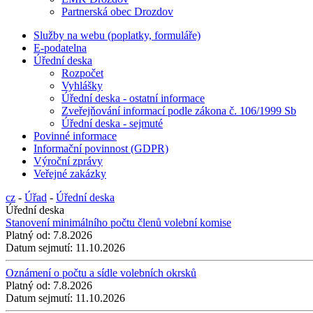
Partnerská obec Drozdov
Služby na webu (poplatky, formuláře)
E-podatelna
Úřední deska
Rozpočet
Vyhlášky
Úřední deska - ostatní informace
Zveřejňování informací podle zákona č. 106/1999 Sb
Úřední deska - sejmuté
Povinné informace
Informační povinnost (GDPR)
Výroční zprávy
Veřejné zakázky
cz
-
Úřad
-
Úřední deska
Úřední deska
Stanovení minimálního počtu členů volební komise
Platný od:
7.8.2026
Datum sejmutí:
11.10.2026
Oznámení o počtu a sídle volebních okrsků
Platný od:
7.8.2026
Datum sejmutí:
11.10.2026