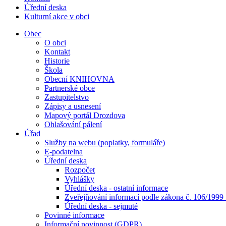
Úřední deska
Kulturní akce v obci
Obec
O obci
Kontakt
Historie
Škola
Obecní KNIHOVNA
Partnerské obce
Zastupitelstvo
Zápisy a usnesení
Mapový portál Drozdova
Ohlašování pálení
Úřad
Služby na webu (poplatky, formuláře)
E-podatelna
Úřední deska
Rozpočet
Vyhlášky
Úřední deska - ostatní informace
Zveřejňování informací podle zákona č. 106/1999
Úřední deska - sejmuté
Povinné informace
Informační povinnost (GDPR)