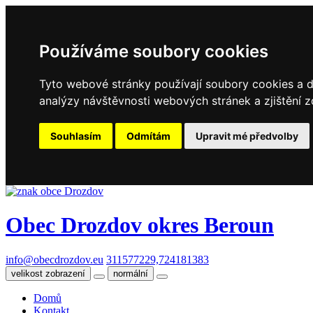
Používáme soubory cookies
Tyto webové stránky používají soubory cookies a da
analýzy návštěvnosti webových stránek a zjištění z
Souhlasím
Odmítám
Upravit mé předvolby
Obec Drozdov
okres Beroun
info@obecdrozdov.eu
311577229,724181383
velikost zobrazení
normální
Domů
Kontakt