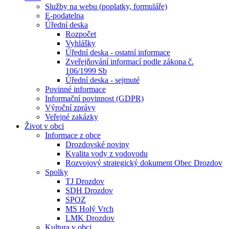
Služby na webu (poplatky, formuláře)
E-podatelna
Úřední deska
Rozpočet
Vyhlášky
Úřední deska - ostatní informace
Zveřejňování informací podle zákona č.
106/1999 Sb
Úřední deska - sejmuté
Povinné informace
Informační povinnost (GDPR)
Výroční zprávy
Veřejné zakázky
Život v obci
Informace z obce
Drozdovské noviny
Kvalita vody z vodovodu
Rozvojový strategický dokument Obec Drozdov
Spolky
TJ Drozdov
SDH Drozdov
SPOZ
MS Holý Vrch
LMK Drozdov
Kultura v obci