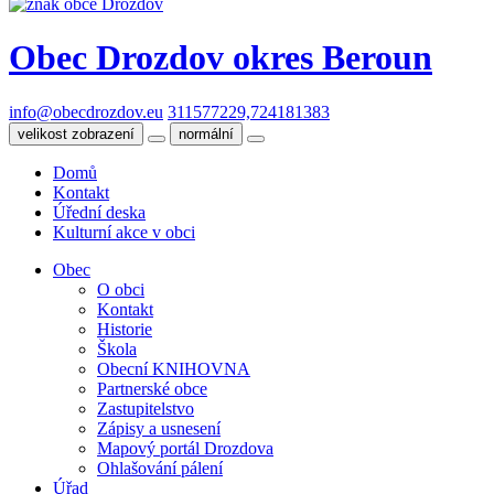
Obec Drozdov
okres Beroun
info@obecdrozdov.eu
311577229,724181383
velikost zobrazení
normální
Domů
Kontakt
Úřední deska
Kulturní akce v obci
Obec
O obci
Kontakt
Historie
Škola
Obecní KNIHOVNA
Partnerské obce
Zastupitelstvo
Zápisy a usnesení
Mapový portál Drozdova
Ohlašování pálení
Úřad