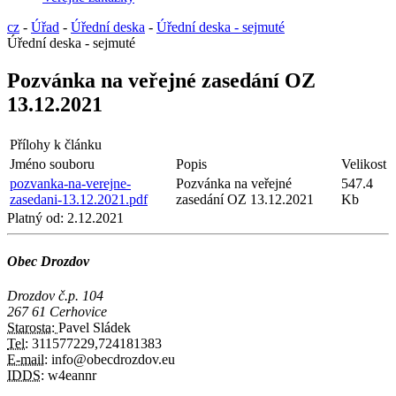
cz
-
Úřad
-
Úřední deska
-
Úřední deska - sejmuté
Úřední deska - sejmuté
Pozvánka na veřejné zasedání OZ
13.12.2021
Přílohy k článku
Jméno souboru
Popis
Velikost
pozvanka-na-verejne-
Pozvánka na veřejné
547.4
zasedani-13.12.2021.pdf
zasedání OZ 13.12.2021
Kb
Platný od:
2.12.2021
Obec Drozdov
Drozdov č.p. 104
267 61 Cerhovice
Starosta:
Pavel Sládek
Tel:
311577229,724181383
E-mail:
info@obecdrozdov.eu
IDDS:
w4eannr