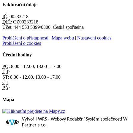
Fakturační údaje
IČ:
00233218
DIČ:
CZ00233218
Účet:
444 553 5399/0800, Česká spořitelna
Prohlášení o přístupnosti
|
Mapa webu
|
Nastavení cookies
Prohlášení o cookies
Úřední hodiny
PO:
8.00 - 12.00, 13.00 - 17.00
ÚT:
ST:
8.00 - 12.00, 13.00 - 17.00
ČT:
PÁ:
Mapa
Vytvořil WRS
- Webový Redakční Systém společnosti
W
Partner s.r.o.