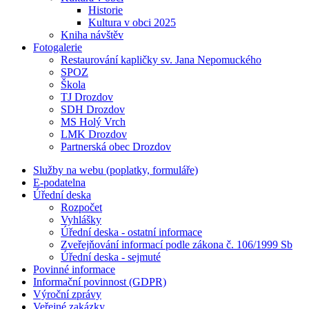
Historie
Kultura v obci 2025
Kniha návštěv
Fotogalerie
Restaurování kapličky sv. Jana Nepomuckého
SPOZ
Škola
TJ Drozdov
SDH Drozdov
MS Holý Vrch
LMK Drozdov
Partnerská obec Drozdov
Služby na webu (poplatky, formuláře)
E-podatelna
Úřední deska
Rozpočet
Vyhlášky
Úřední deska - ostatní informace
Zveřejňování informací podle zákona č. 106/1999 Sb
Úřední deska - sejmuté
Povinné informace
Informační povinnost (GDPR)
Výroční zprávy
Veřejné zakázky