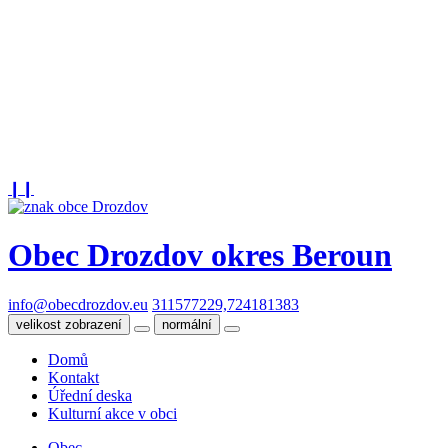
❙❙
Obec Drozdov
okres Beroun
info@obecdrozdov.eu
311577229,724181383
velikost zobrazení
normální
Domů
Kontakt
Úřední deska
Kulturní akce v obci
Obec