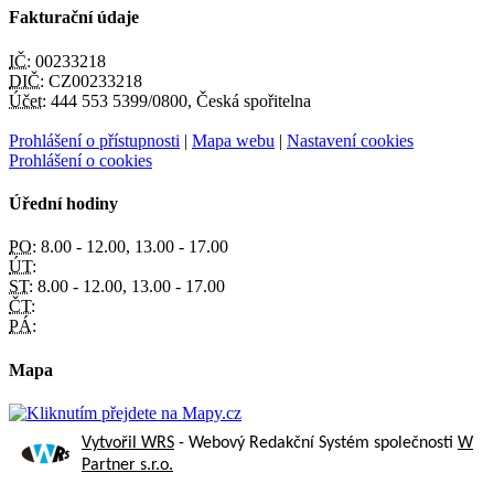
Fakturační údaje
IČ:
00233218
DIČ:
CZ00233218
Účet:
444 553 5399/0800, Česká spořitelna
Prohlášení o přístupnosti
|
Mapa webu
|
Nastavení cookies
Prohlášení o cookies
Úřední hodiny
PO:
8.00 - 12.00, 13.00 - 17.00
ÚT:
ST:
8.00 - 12.00, 13.00 - 17.00
ČT:
PÁ:
Mapa
Vytvořil WRS
- Webový Redakční Systém společnosti
W
Partner s.r.o.