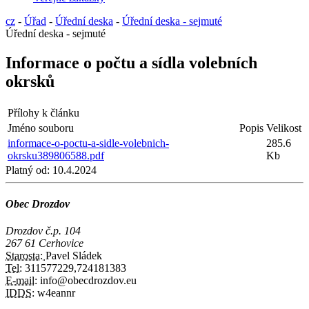
cz
-
Úřad
-
Úřední deska
-
Úřední deska - sejmuté
Úřední deska - sejmuté
Informace o počtu a sídla volebních
okrsků
Přílohy k článku
Jméno souboru
Popis
Velikost
informace-o-poctu-a-sidle-volebnich-
285.6
okrsku389806588.pdf
Kb
Platný od:
10.4.2024
Obec Drozdov
Drozdov č.p. 104
267 61 Cerhovice
Starosta:
Pavel Sládek
Tel:
311577229,724181383
E-mail:
info@obecdrozdov.eu
IDDS:
w4eannr