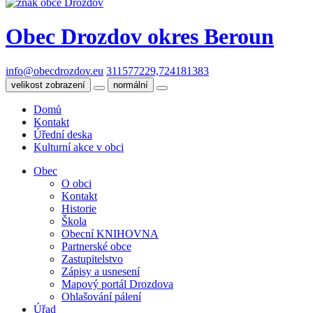
Obec Drozdov
okres Beroun
info@obecdrozdov.eu
311577229,724181383
velikost zobrazení
normální
Domů
Kontakt
Úřední deska
Kulturní akce v obci
Obec
O obci
Kontakt
Historie
Škola
Obecní KNIHOVNA
Partnerské obce
Zastupitelstvo
Zápisy a usnesení
Mapový portál Drozdova
Ohlašování pálení
Úřad