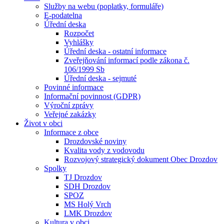
Služby na webu (poplatky, formuláře)
E-podatelna
Úřední deska
Rozpočet
Vyhlášky
Úřední deska - ostatní informace
Zveřejňování informací podle zákona č.
106/1999 Sb
Úřední deska - sejmuté
Povinné informace
Informační povinnost (GDPR)
Výroční zprávy
Veřejné zakázky
Život v obci
Informace z obce
Drozdovské noviny
Kvalita vody z vodovodu
Rozvojový strategický dokument Obec Drozdov
Spolky
TJ Drozdov
SDH Drozdov
SPOZ
MS Holý Vrch
LMK Drozdov
Kultura v obci