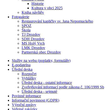
Historie
Kultura v obci 2025
Kniha návštěv
Fotogalerie
Restaurování kapličky sv. Jana Nepomuckého
SPOZ
Škola
TJ Drozdov
SDH Drozdov
MS Holý Vrch
LMK Drozdov
Partnerská obec Drozdov
Služby na webu (poplatky, formuláře)
E-podatelna
Úřední deska
Rozpočet
Vyhlášky
Úřední deska - ostatní informace
Zveřejňování informací podle zákona č. 106/1999 Sb
Úřední deska - sejmuté
Povinné informace
Informační povinnost (GDPR)
Výroční zprávy
Veřejné zakázky