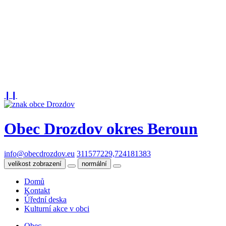
❙❙
Obec Drozdov
okres Beroun
info@obecdrozdov.eu
311577229,724181383
velikost zobrazení
normální
Domů
Kontakt
Úřední deska
Kulturní akce v obci
Obec