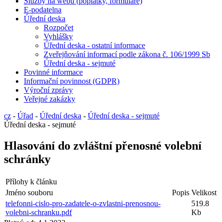
Služby na webu (poplatky, formuláře)
E-podatelna
Úřední deska
Rozpočet
Vyhlášky
Úřední deska - ostatní informace
Zveřejňování informací podle zákona č. 106/1999 Sb
Úřední deska - sejmuté
Povinné informace
Informační povinnost (GDPR)
Výroční zprávy
Veřejné zakázky
cz
-
Úřad
-
Úřední deska
-
Úřední deska - sejmuté
Úřední deska - sejmuté
Hlasování do zvláštní přenosné volební
schránky
Přílohy k článku
Jméno souboru
Popis
Velikost
telefonni-cislo-pro-zadatele-o-zvlastni-prenosnou-
519.8
volebni-schranku.pdf
Kb