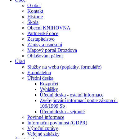
O obci
Kontakt
Historie
Škola
Obecní KNIHOVNA
Partnerské obce
Zastupitelstvo
Zápisy a usnesení
Mapový portál Drozdova
Ohlašování pálení
Úřad
Služby na webu (poplatky, formuláře)
E-podatelna
Úřední deska
Rozpočet
Vyhlášky
Úřední deska - ostatní informace
Zveřejňování informací podle zákona č.
106/1999 Sb
Úřední deska - sejmuté
Povinné informace
Informační povinnost (GDPR)
Výroční zprávy
Veřejné zakázky