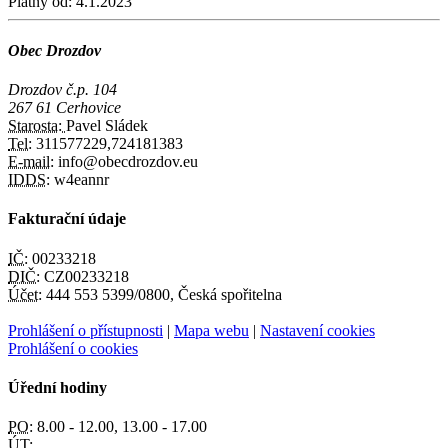
Platný od:
4.1.2023
Obec Drozdov
Drozdov č.p. 104
267 61 Cerhovice
Starosta:
Pavel Sládek
Tel:
311577229,724181383
E-mail:
info@obecdrozdov.eu
IDDS:
w4eannr
Fakturační údaje
IČ:
00233218
DIČ:
CZ00233218
Účet:
444 553 5399/0800, Česká spořitelna
Prohlášení o přístupnosti
|
Mapa webu
|
Nastavení cookies
Prohlášení o cookies
Úřední hodiny
PO:
8.00 - 12.00, 13.00 - 17.00
ÚT: