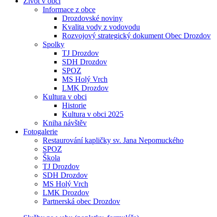
Život v obci
Informace z obce
Drozdovské noviny
Kvalita vody z vodovodu
Rozvojový strategický dokument Obec Drozdov
Spolky
TJ Drozdov
SDH Drozdov
SPOZ
MS Holý Vrch
LMK Drozdov
Kultura v obci
Historie
Kultura v obci 2025
Kniha návštěv
Fotogalerie
Restaurování kapličky sv. Jana Nepomuckého
SPOZ
Škola
TJ Drozdov
SDH Drozdov
MS Holý Vrch
LMK Drozdov
Partnerská obec Drozdov